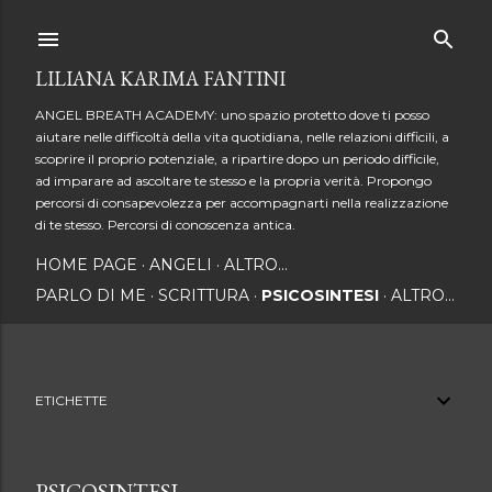
Passa ai contenuti principali
LILIANA KARIMA FANTINI
ANGEL BREATH ACADEMY: uno spazio protetto dove ti posso
aiutare nelle difficoltà della vita quotidiana, nelle relazioni difficili, a
scoprire il proprio potenziale, a ripartire dopo un periodo difficile,
ad imparare ad ascoltare te stesso e la propria verità. Propongo
percorsi di consapevolezza per accompagnarti nella realizzazione
di te stesso. Percorsi di conoscenza antica.
HOME PAGE
ANGELI
ALTRO…
PARLO DI ME
SCRITTURA
PSICOSINTESI
ALTRO…
ETICHETTE
PSICOSINTESI