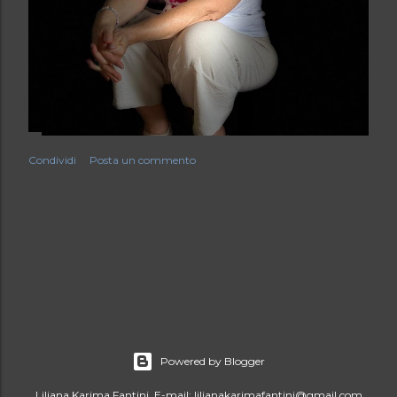
Condividi
Posta un commento
Powered by Blogger
Liliana Karima Fantini, E-mail: lilianakarimafantini@gmail.com