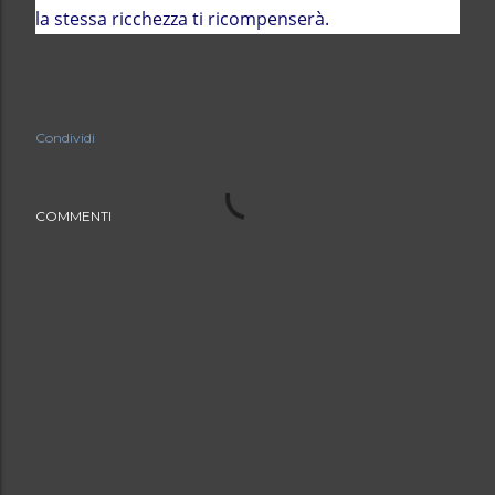
la stessa ricchezza ti ricompenserà.
Condividi
COMMENTI