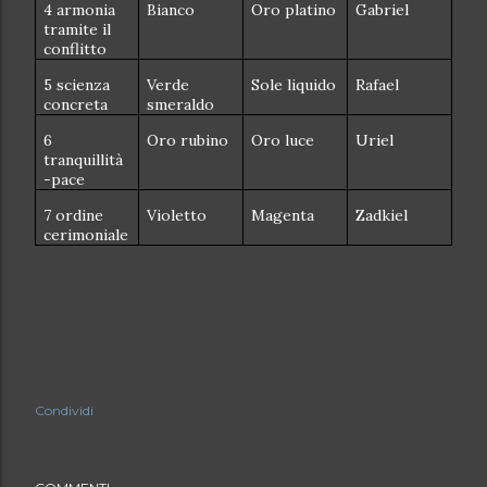
4 armonia
Bianco
Oro platino
Gabriel
tramite il
conflitto
5 scienza
Verde
Sole liquido
Rafael
concreta
smeraldo
6
Oro rubino
Oro luce
Uriel
tranquillità
-pace
7 ordine
Violetto
Magenta
Zadkiel
cerimoniale
Condividi