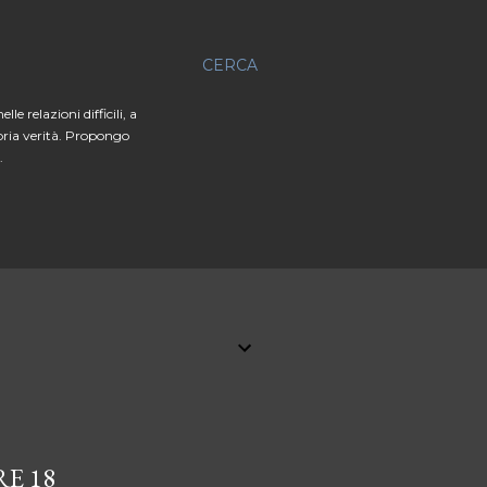
CERCA
 relazioni difficili, a
opria verità. Propongo
.
E 18