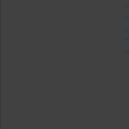
fr
A 
Vi
Gr
Li