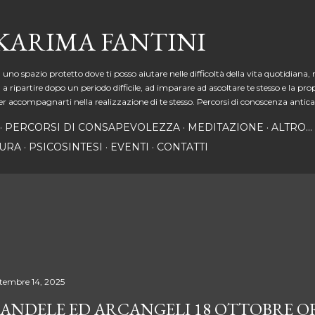
Passa ai contenuti principali
 KARIMA FANTINI
zio protetto dove ti posso aiutare nelle difficoltà della vita quotidiana, nelle
, a ripartire dopo un periodo difficile, ad imparare ad ascoltare te stesso e la pr
r accompagnarti nella realizzazione di te stesso. Percorsi di conoscenza antica
PERCORSI DI CONSAPEVOLEZZA
MEDITAZIONE
ALTRO…
TURA
PSICOSINTESI
EVENTI
CONTATTI
ttembre 14, 2025
ANDELE ED ARCANGELI 18 OTTOBRE OR