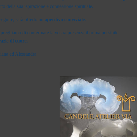
utto della sua ispirazione e connessione spirituale.
seguire, sarà offerto un
aperitivo conviviale
.
 preghiamo di confermare la vostra presenza il prima possibile.
azie di cuore.
liana ed Alessandra