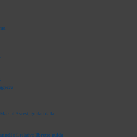
ima
e
:
aggezza
Maestri Ascesi, guidati dalla
angeli
e il relativo
libretto guida
,